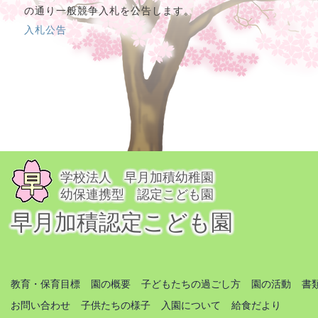
の通り一般競争入札を公告します。
入札公告
学校法人 早月加積幼稚園
幼保連携型 認定こども園
早月加積認定こども園
教育・保育目標
園の概要
子どもたちの過ごし方
園の活動
書
お問い合わせ
子供たちの様子
入園について
給食だより