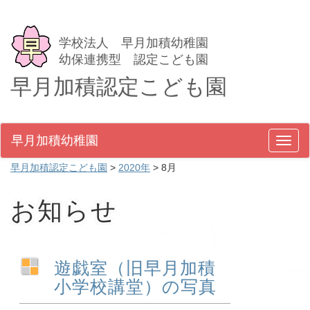
学校法人 早月加積幼稚園
幼保連携型 認定こども園
早月加積認定こども園
早月加積幼稚園
メ
ニ
早月加積認定こども園
>
2020年
>
8月
ュ
ー
お知らせ
遊戯室（旧早月加積
小学校講堂）の写真