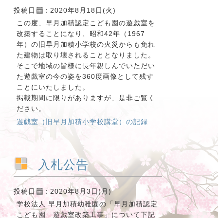
投稿日
：2020年8月18日(火)
この度、早月加積認定こども園の遊戯室を
改築することになり、昭和42年（1967
年）の旧早月加積小学校の火災からも免れ
た建物は取り壊されることとなりました。
そこで地域の皆様に長年親しんでいただい
た遊戯室の今の姿を360度画像として残す
ことにいたしました。
掲載期間に限りがありますが、是非ご覧く
ださい。
遊戯室（旧早月加積小学校講堂）の記録
入札公告
投稿日
：2020年8月3日(月)
学校法人 早月加積幼稚園の「早月加積認定
こども園 遊戯室改築工事」について下記