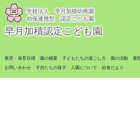
学校法人 早月加積幼稚園
幼保連携型 認定こども園
早月加積認定こども園
教育・保育目標
園の概要
子どもたちの過ごし方
園の活動
書
お問い合わせ
子供たちの様子
入園について
給食だより