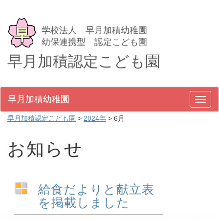
学校法人 早月加積幼稚園
幼保連携型 認定こども園
早月加積認定こども園
早月加積幼稚園
メ
ニ
早月加積認定こども園
>
2024年
>
6月
ュ
ー
お知らせ
給食だよりと献立表
を掲載しました