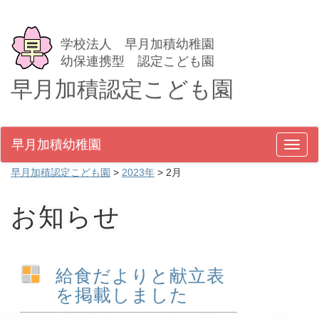
学校法人 早月加積幼稚園
幼保連携型 認定こども園
早月加積認定こども園
早月加積幼稚園
メ
ニ
早月加積認定こども園
>
2023年
>
2月
ュ
ー
お知らせ
給食だよりと献立表
を掲載しました