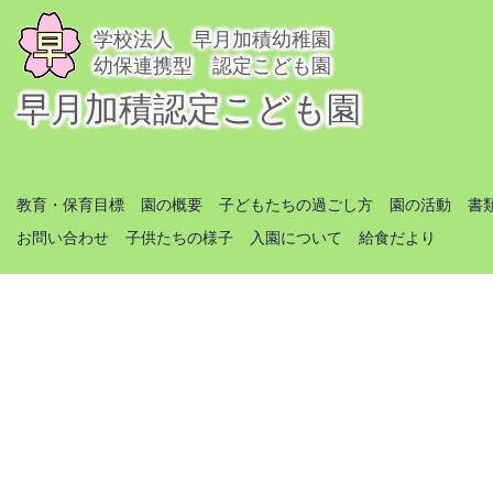
学校法人 早月加積幼稚園
幼保連携型 認定こども園
早月加積認定こども園
教育・保育目標
園の概要
子どもたちの過ごし方
園の活動
書
お問い合わせ
子供たちの様子
入園について
給食だより