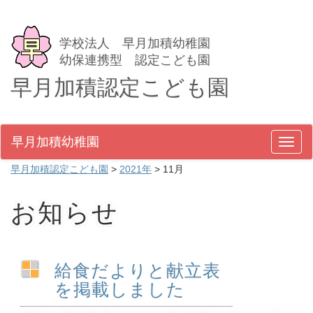
学校法人 早月加積幼稚園
幼保連携型 認定こども園
早月加積認定こども園
早月加積幼稚園
メ
ニ
早月加積認定こども園
>
2021年
>
11月
ュ
ー
お知らせ
給食だよりと献立表
を掲載しました