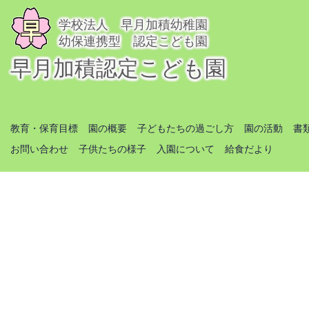
学校法人 早月加積幼稚園
幼保連携型 認定こども園
早月加積認定こども園
教育・保育目標
園の概要
子どもたちの過ごし方
園の活動
書
お問い合わせ
子供たちの様子
入園について
給食だより