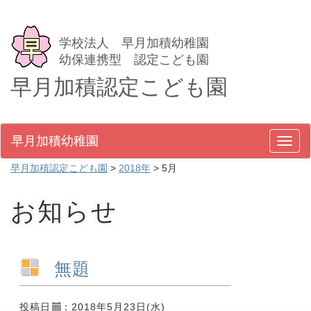
学校法人 早月加積幼稚園
幼保連携型 認定こども園
早月加積認定こども園
早月加積幼稚園
メ
ニ
早月加積認定こども園
>
2018年
>
5月
ュ
ー
お知らせ
無題
投稿日
：2018年5月23日(水)