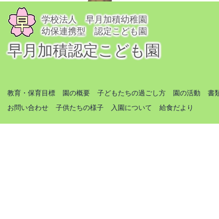
学校法人 早月加積幼稚園
幼保連携型 認定こども園
早月加積認定こども園
教育・保育目標
園の概要
子どもたちの過ごし方
園の活動
書
お問い合わせ
子供たちの様子
入園について
給食だより