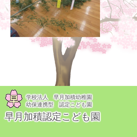
学校法人 早月加積幼稚園
幼保連携型 認定こども園
早月加積認定こども園