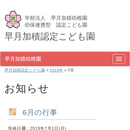
学校法人 早月加積幼稚園
幼保連携型 認定こども園
早月加積認定こども園
早月加積幼稚園
メ
ニ
早月加積認定こども園
>
2019年
>
7月
ュ
ー
お知らせ
6月の行事
投稿日
：2019年7月1日(月)