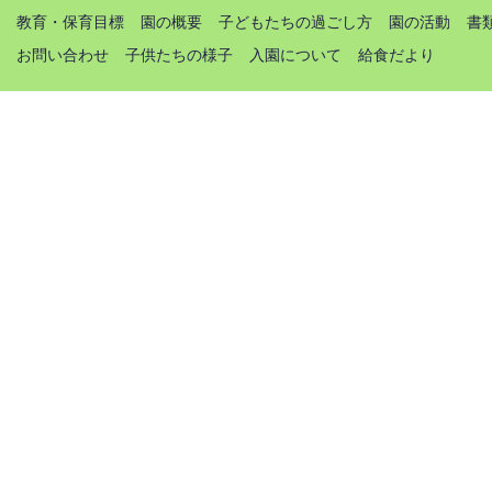
教育・保育目標
園の概要
子どもたちの過ごし方
園の活動
書
お問い合わせ
子供たちの様子
入園について
給食だより