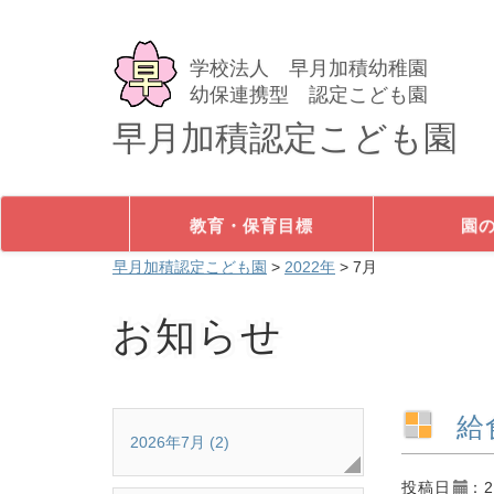
学校法人 早月加積幼稚園
幼保連携型 認定こども園
早月加積認定こども園
教育・保育目標
園
早月加積認定こども園
>
2022年
>
7月
お知らせ
給
2026年7月 (2)
投稿日
：2