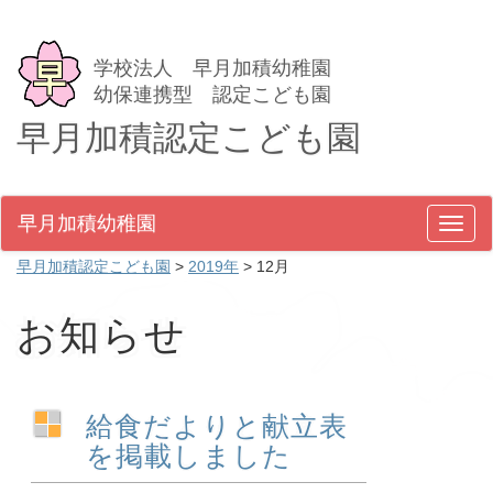
学校法人 早月加積幼稚園
幼保連携型 認定こども園
早月加積認定こども園
早月加積幼稚園
メ
ニ
早月加積認定こども園
>
2019年
>
12月
ュ
ー
お知らせ
給食だよりと献立表
を掲載しました