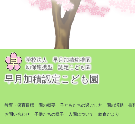
学校法人 早月加積幼稚園
幼保連携型 認定こども園
早月加積認定こども園
教育・保育目標
園の概要
子どもたちの過ごし方
園の活動
書
お問い合わせ
子供たちの様子
入園について
給食だより