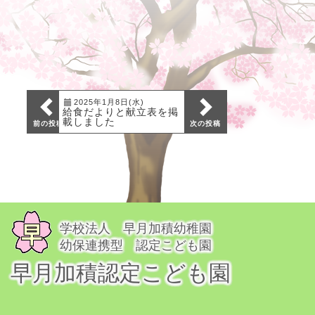
2025年1月8日(水)
2024年10月9日(水)
給食だよりと献立表を掲
給食だよりと献立表を掲
載しました
載しました
前の投稿
次の投稿
学校法人 早月加積幼稚園
幼保連携型 認定こども園
早月加積認定こども園