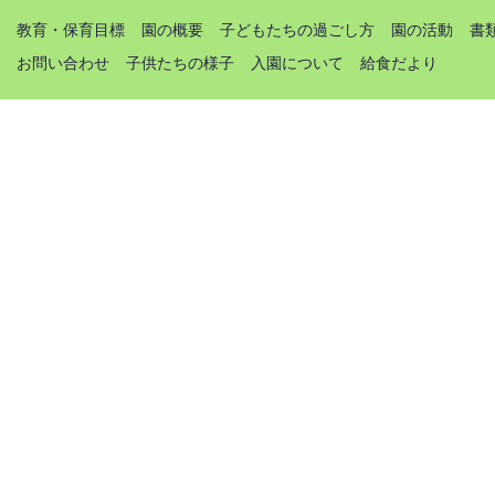
教育・保育目標
園の概要
子どもたちの過ごし方
園の活動
書
お問い合わせ
子供たちの様子
入園について
給食だより