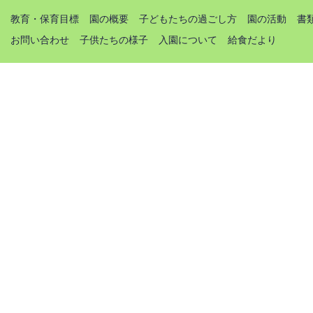
教育・保育目標
園の概要
子どもたちの過ごし方
園の活動
書
お問い合わせ
子供たちの様子
入園について
給食だより