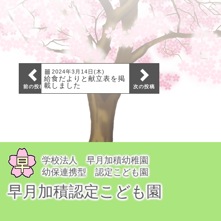
2024年3月14日(木)
2024年1月11日(木)
給食だよりと献立表を掲
給食だよりと献立表を掲
載しました
載しました
前の投稿
次の投稿
学校法人 早月加積幼稚園
幼保連携型 認定こども園
早月加積認定こども園