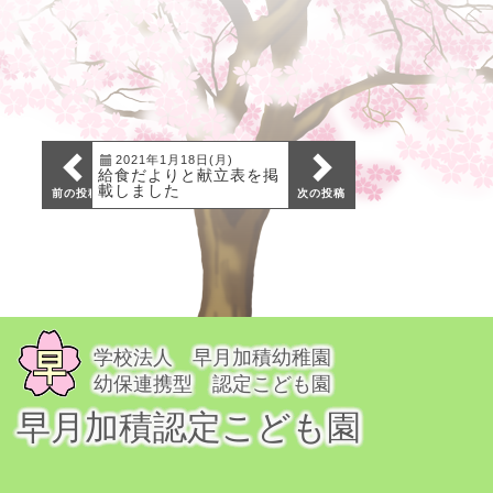
2021年1月18日(月)
2020年11月4日(水)
給食だよりと献立表を掲
給食だよりと献立表を掲
載しました
載しました
前の投稿
次の投稿
学校法人 早月加積幼稚園
幼保連携型 認定こども園
早月加積認定こども園