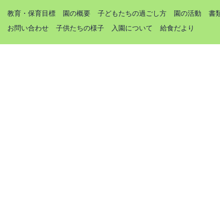
教育・保育目標
園の概要
子どもたちの過ごし方
園の活動
書
お問い合わせ
子供たちの様子
入園について
給食だより