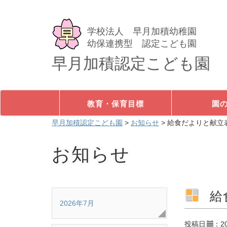
学校法人 早月加積幼稚園
幼保連携型 認定こども園
早月加積認定こども園
教育・保育目標
園
早月加積認定こども園
>
お知らせ
>
給食だよりと献立
お知らせ
給
2026年7月
投稿日
：2