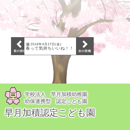
2018年4月2日(月)
2018年4月27日(金)
4月の給食だよりと献立
春って気持ちいいね！！
表を掲載しました
前の投稿
次の投稿
学校法人 早月加積幼稚園
幼保連携型 認定こども園
早月加積認定こども園