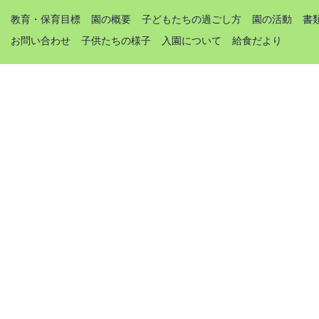
教育・保育目標
園の概要
子どもたちの過ごし方
園の活動
書
お問い合わせ
子供たちの様子
入園について
給食だより