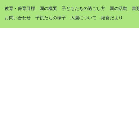
教育・保育目標
園の概要
子どもたちの過ごし方
園の活動
書
お問い合わせ
子供たちの様子
入園について
給食だより