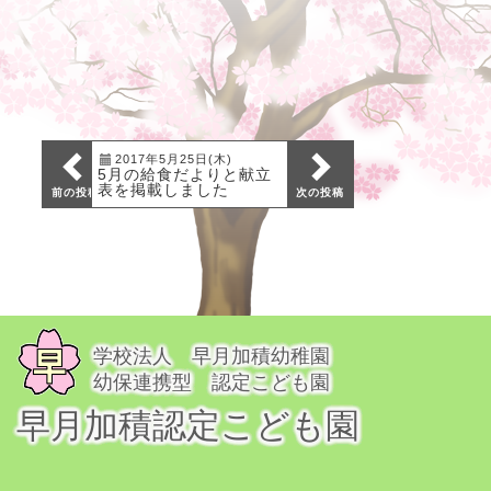
2017年5月25日(木)
2017年2月28日(火)
5月の給食だよりと献立
3月の給食だよりと献立
表を掲載しました
表を掲載しました
前の投稿
次の投稿
学校法人 早月加積幼稚園
幼保連携型 認定こども園
早月加積認定こども園